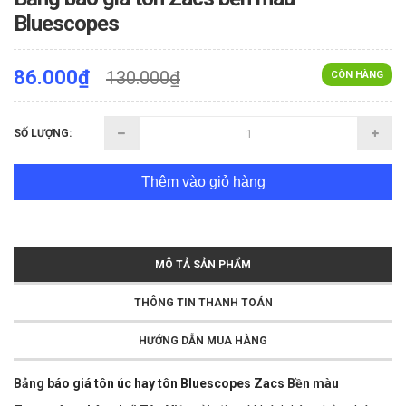
Bluescopes
86.000₫
130.000₫
CÒN HÀNG
SỐ LƯỢNG:
Thêm vào giỏ hàng
MÔ TẢ SẢN PHẨM
THÔNG TIN THANH TOÁN
HƯỚNG DẪN MUA HÀNG
Bảng
báo giá tôn úc hay tôn Bluescopes Zacs
Bền màu