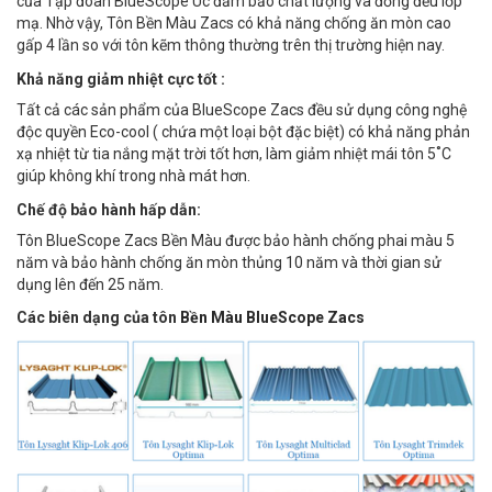
của Tập đoàn BlueScope Úc đảm bảo chất lượng và đồng đều lớp
mạ. Nhờ vậy, Tôn Bền Màu Zacs có khả năng chống ăn mòn cao
gấp 4 lần so với tôn kẽm thông thường trên thị trường hiện nay.
Khả năng giảm nhiệt cực tốt :
Tất cả các sản phẩm của BlueScope Zacs đều sử dụng công nghệ
độc quyền Eco-cool ( chứa một loại bột đặc biệt) có khả năng phản
xạ nhiệt từ tia nắng mặt trời tốt hơn, làm giảm nhiệt mái tôn 5˚C
giúp không khí trong nhà mát hơn.
Chế độ bảo hành hấp dẫn:
Tôn BlueScope Zacs Bền Màu được bảo hành chống phai màu 5
năm và bảo hành chống ăn mòn thủng 10 năm và thời gian sử
dụng lên đến 25 năm.
Các biên dạng của tôn
Bền Màu BlueScope Zacs