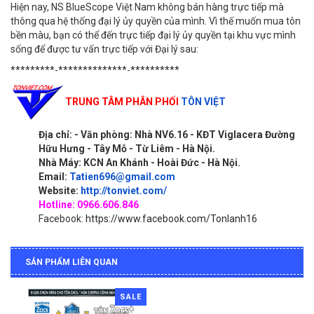
Hiện nay, NS BlueScope Việt Nam không bán hàng trực tiếp mà
thông qua hệ thống đại lý ủy quyền của mình. Vì thế muốn mua tôn
bền màu, bạn có thể đến trực tiếp đại lý ủy quyền tại khu vực mình
sống để được tư vấn trực tiếp
với Đại lý sau:
*********-**************-**********
TRUNG TÂM PHÂN PHỐI
TÔN VIỆT
Địa chỉ:
- Văn phòn
g: Nhà NV6.16 - KĐT Viglacera Đường
Hữu Hưng - Tây Mỗ - Từ Liêm - Hà Nội.
Nhà Máy: KCN An Khánh - Hoài Đức - Hà Nội.
Email:
Tatien696@gmail.com
Website:
http://tonviet.com/
Hotline: 0966.606.846
Facebook:
https://www.facebook.com/Tonlanh16
SẢN PHẨM LIÊN QUAN
SALE