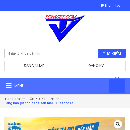
Thanh toán
TÌM KIẾM
ĐĂNG NHẬP
ĐĂNG KÝ
MENU
Trang chủ
TÔN BLUESCOPE
Bảng báo giá tôn Zacs bền màu Bluescopes