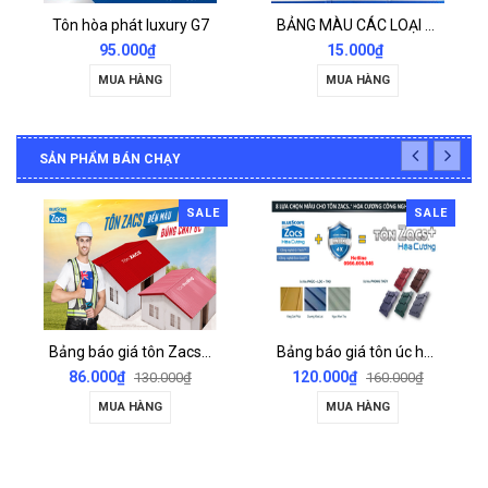
Tôn hòa phát luxury G7
BẢNG MÀU CÁC LOẠI TÔN
95.000₫
15.000₫
MUA HÀNG
MUA HÀNG
SẢN PHẨM BÁN CHẠY
SALE
SALE
Bảng báo giá tôn Zacs bền màu Bluescopes
Bảng báo giá tôn úc hay tôn Bluescopes Zacs+ Hoa Cương công nghệ inok
86.000₫
120.000₫
130.000₫
160.000₫
MUA HÀNG
MUA HÀNG