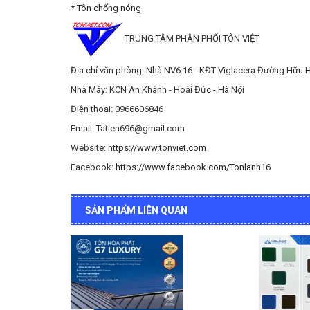
* Tôn chống nóng
TRUNG TÂM PHÂN PHỐI TÔN VIỆT
Địa chỉ văn phòng: Nhà NV6.16 - KĐT Viglacera Đường Hữu Hư
Nhà Máy: KCN An Khánh - Hoài Đức - Hà Nội
Điện thoại: 0966606846
Email: Tatien696@gmail.com
Website:
https://www.tonviet.com
Facebook:
https://www.facebook.com/Tonlanh16
SẢN PHẨM LIÊN QUAN