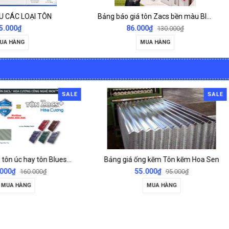
Bảng báo giá tôn Zacs bền màu Bluescopes
86.000₫
120.000₫
130.000₫
160.000₫
MUA HÀNG
MUA HÀNG
SALE
 giá ống kẽm Tôn kẽm Hoa Sen
55.000₫
149.000₫
95.000₫
215.000₫
MUA HÀNG
MUA HÀNG