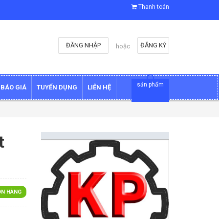
Thanh toán
ĐĂNG NHẬP
ĐĂNG KÝ
hoặc
sản phẩm
BÁO GIÁ
TUYỂN DỤNG
LIÊN HỆ
t
N HÀNG