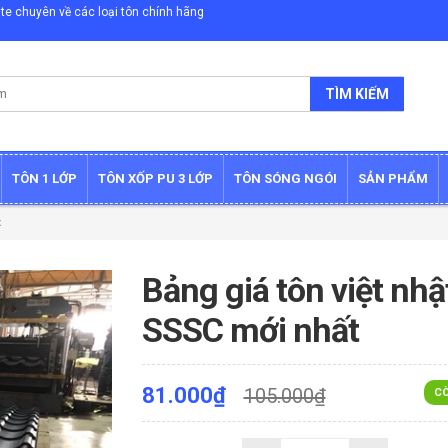
te chuyên về các loại tôn chính hãng
TÌM KIẾM
TÔN 1 LỚP
TÔN XỐP PU 3 LỚP
TÔN SÓNG NGÓI
SẢN PHẨM
t
Bảng giá tôn việt nhậ
SSSC mới nhất
81.000₫
105.000₫
CÒ