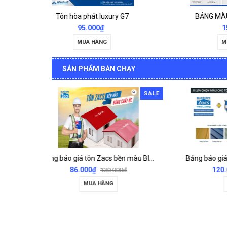
ry G7
BẢNG MÀU CÁC LOẠI TÔN
15.000₫
MUA HÀNG
SẢN PHẨM BÁN CHẠY
SALE
SALE
Bảng báo giá tôn Zacs bền màu Bluescopes
Bảng báo giá tôn úc hay tôn Bluescopes Zacs+ Hoa Cương công nghệ inok
Bảng
120.000₫
00₫
160.000₫
MUA HÀNG