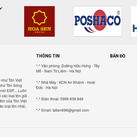
THÔNG TIN
BẢN ĐỒ
*-* Văn phòng: Đường Hữu
Hưng - Tây Mỗ - Nam Từ
Liêm - Hà Nội
*-* Nhà Máy : KCN An Khánh
- Hoài Đức - Hà Nội
*-* Điện thoại: 0966 606 846
*-* Email:
tatien696@gmail.com