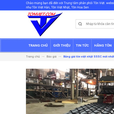
Chào mừng bạn đã đến với Trung tâm phân phối Tôn Việt. websi
như Tôn Việt Hàn, Tôn Việt Nhật, Tôn Hoa Sen
TRANG CHỦ
GIỚI THIỆU
TIN TỨC
HÃNG TÔN
Trang chủ
Báo giá
Bảng giá tôn việt nhật SSSC mới nhấ