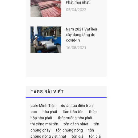
Phát mới nhất
05/04/2022
Năm 2021 Vật liệu
xây dựng tăng do
covid-19
16/08/2021
TAGS BÀI VIẾT
cafe Minh Tiến
dự án tàu điện trên
cao
hòa phát
làm trần tôn
thép
hộp hòa phát
thép vuông hòa phát
thi công mái tôn
tôn cách nhiệt
tôn
chống cháy
tôn chống nóng
tôn
chống nóng việt nhật
tôn giả
tôn giá