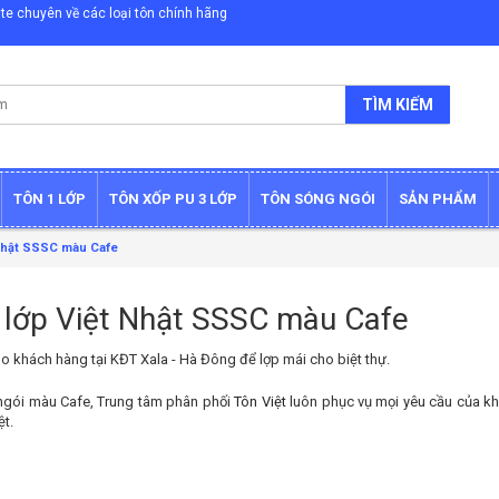
te chuyên về các loại tôn chính hãng
TÌM KIẾM
TÔN 1 LỚP
TÔN XỐP PU 3 LỚP
TÔN SÓNG NGÓI
SẢN PHẨM
 Nhật SSSC màu Cafe
 lớp Việt Nhật SSSC màu Cafe
o khách hàng tại KĐT Xala - Hà Đông để lợp mái cho biệt thự.
ngói màu Cafe, Trung tâm phân phối
Tôn Việt
luôn phục vụ mọi yêu cầu của k
ệt.