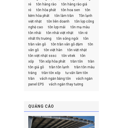
rẻ
tôn hàng rào
tôn hàng rào giá
rẻ
tôn hòa phát
tôn hoa sen
tôn
kẽm hòa phát
tôn làm trần
Tôn lạnh
việt nhật
tôn liên doanh
tôn lợp công
nghệ cao
tôn lợp mái
tôn mạ màu
tôn nhái
tôn nhái việt nhật
tôn rẻ
nhất thị trường
tôn sóng ngói
tôn
trần vân gỗ
tôn trần vân gỗ đậm
tôn
vân gỗ
tôn việt hàn
tôn việt nhật
tôn việt nhật sssc
tôn vitek
tôn
xốp
Tôn xốp hòa phát
trần tôn
trần
tôn giả gỗ
trần tôn lạnh
trần tôn màu
trắng
trần tôn xốp
tư vấn làm tôn
trần
vách ngăn bằng tôn
vách ngăn
panel EPS
vách ngăn thay tường
QUẢNG CÁO