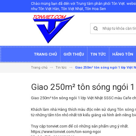
Chào mừng bạn đã đến với Trung tâm phân phối Tôn Việt. websi
như Tôn Việt Hàn, Tôn Việt Nhật, Tôn Hoa Sen
TRANG CHỦ
GIỚI THIỆU
TIN TỨC
HÃNG TÔN
Trang chủ
Tin tức
Giao 250m² tôn sóng ngói 1 lớp Việt
Giao 250m² tôn sóng ngói 1
Giao 250m²
tôn sóng ngói
1 lớp Việt Nhật SSSC màu Cafe ch
Khách làm nhà Hàng thích màu độc nên sử dụng Tôn sóng 
từ những tấm tôn nhỏ nhất tới kiểu giáng và hình ảnh riêng bi
Truy cập
tonviet.com
để có những sản phẩm ưng ý nhất.
https://www.tonviet.com/ton-song-ngoi