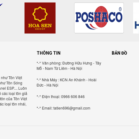
THÔNG TIN
BẢN ĐỒ
*-* Văn phòng: Đường Hữu Hưng - Tây
Mỗ - Nam Từ Liêm - Hà Nội
 như Tôn Việt
*-* Nhà Máy : KCN An Khánh - Hoài
 như Tôn Sóng
Đức - Hà Nội
anel ESP.... Luôn
các loại tôn giả
*-* Điện thoại: 0966 606 846
tôn của Tôn Việt
c loại tôn nhái,
*-* Email: tatien696@gmail.com