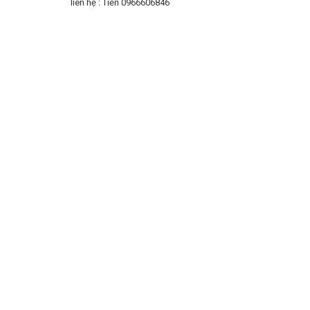
liên hệ : Tiến 0966606846