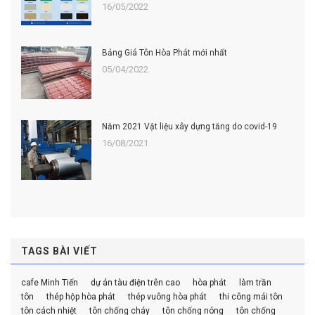
16/05/2022
Bảng Giá Tôn Hòa Phát mới nhất
05/04/2022
Năm 2021 Vật liệu xây dựng tăng do covid-19
16/08/2021
TAGS BÀI VIẾT
cafe Minh Tiến
dự án tàu điện trên cao
hòa phát
làm trần
tôn
thép hộp hòa phát
thép vuông hòa phát
thi công mái tôn
tôn cách nhiệt
tôn chống cháy
tôn chống nóng
tôn chống