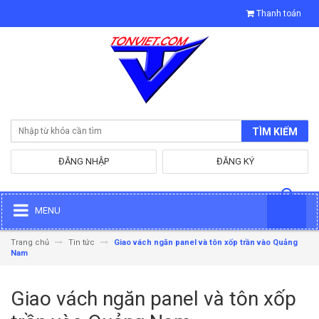
Thanh toán
TÌM KIẾM
ĐĂNG NHẬP
ĐĂNG KÝ
MENU
Trang chủ
Tin tức
Giao vách ngăn panel và tôn xốp trần vào Quảng
Nam
Giao vách ngăn panel và tôn xốp