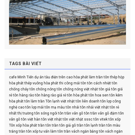
TAGS BÀI VIẾT
cafe Minh Tiến
dự án tàu điện trên cao
hòa phát
làm trần tôn
thép hộp
hòa phát
thép vuông hòa phát
thi công mái tôn
tôn cách nhiệt
tôn
chống cháy
tôn chống nóng
tôn chống nóng việt nhật
tôn giả
tôn giá
rẻ
tôn hàng rào
tôn hàng rào giá rẻ
tôn hòa phát
tôn hoa sen
tôn kẽm
hòa phát
tôn làm trần
Tôn lạnh việt nhật
tôn liên doanh
tôn lợp công
nghệ cao
tôn lợp mái
tôn mạ màu
tôn nhái
tôn nhái việt nhật
tôn rẻ
nhất thị trường
tôn sóng ngói
tôn trần vân gỗ
tôn trần vân gỗ đậm
tôn
vân gỗ
tôn việt hàn
tôn việt nhật
tôn việt nhật sssc
tôn vitek
tôn xốp
Tôn xốp hòa phát
trần tôn
trần tôn giả gỗ
trần tôn lạnh
trần tôn màu
trắng
trần tôn xốp
tư vấn làm tôn trần
vách ngăn bằng tôn
vách ngăn