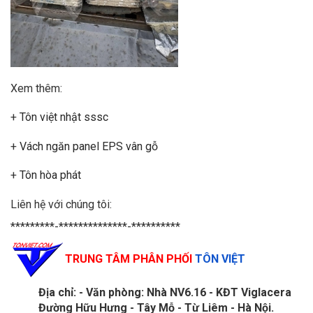
Xem thêm:
+
Tôn việt nhật sssc
+
Vách ngăn panel EPS vân gỗ
+
Tôn hòa phát
Liên hệ với chúng tôi:
*********-**************-**********
TRUNG TÂM PHÂN PHỐI
TÔN VIỆT
Địa chỉ:
- Văn phòn
g: Nhà NV6.16 - KĐT Viglacera
Đường Hữu Hưng - Tây Mỗ - Từ Liêm - Hà Nội.