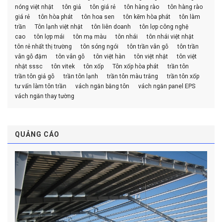
nóng việt nhật
tôn giả
tôn giá rẻ
tôn hàng rào
tôn hàng rào
giá rẻ
tôn hòa phát
tôn hoa sen
tôn kẽm hòa phát
tôn làm
trần
Tôn lạnh việt nhật
tôn liên doanh
tôn lợp công nghệ
cao
tôn lợp mái
tôn mạ màu
tôn nhái
tôn nhái việt nhật
tôn rẻ nhất thị trường
tôn sóng ngói
tôn trần vân gỗ
tôn trần
vân gỗ đậm
tôn vân gỗ
tôn việt hàn
tôn việt nhật
tôn việt
nhật sssc
tôn vitek
tôn xốp
Tôn xốp hòa phát
trần tôn
trần tôn giả gỗ
trần tôn lạnh
trần tôn màu trắng
trần tôn xốp
tư vấn làm tôn trần
vách ngăn bằng tôn
vách ngăn panel EPS
vách ngăn thay tường
QUẢNG CÁO