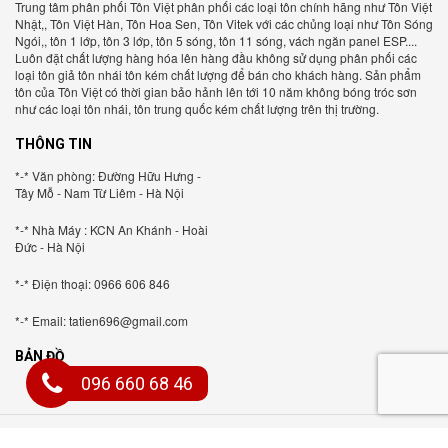
Trung tâm phân phối Tôn Việt phân phối các loại tôn chính hãng như Tôn Việt
Nhật,, Tôn Việt Hàn, Tôn Hoa Sen, Tôn Vitek với các chủng loại như Tôn Sóng
Ngói,, tôn 1 lớp, tôn 3 lớp, tôn 5 sóng, tôn 11 sóng, vách ngăn panel ESP....
Luôn đặt chất lượng hàng hóa lên hàng đầu không sử dụng phân phối các
loại tôn giả tôn nhái tôn kém chất lượng để bán cho khách hàng. Sản phẩm
tôn của Tôn Việt có thời gian bảo hảnh lên tới 10 năm không bóng tróc sơn
như các loại tôn nhái, tôn trung quốc kém chất lượng trên thị trường.
THÔNG TIN
*-* Văn phòng: Đường Hữu Hưng -
Tây Mỗ - Nam Từ Liêm - Hà Nội
*-* Nhà Máy : KCN An Khánh - Hoài
Đức - Hà Nội
*-* Điện thoại: 0966 606 846
*-* Email: tatien696@gmail.com
BẢN ĐỒ
096 660 68 46
© Bản quyền thuộc về Tôn Việt