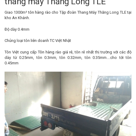
thang máy Thăng Long TLE
Giao 1300m²
tôn hàng rào
cho Tập đoàn Thang Máy Thăng Long TLE tại
kho An Khánh.
Độ dày 0.4mm
Chủng loại tôn liên doanh TC Việt Nhật
Tôn Việt cung cấp
Tôn hàng rào giá rẻ
, tôn rẻ nhất thị trường với các độ
dày từ 0.25mm, tôn 0.3mm, tôn 0.32mm, tôn 0.35mm....cho tới tôn
0.45mm