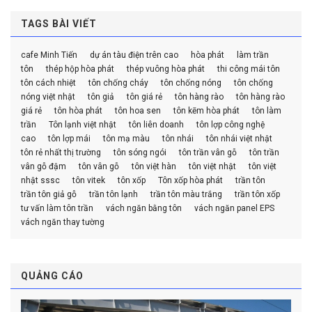
TAGS BÀI VIẾT
cafe Minh Tiến
dự án tàu điện trên cao
hòa phát
làm trần
tôn
thép hộp hòa phát
thép vuông hòa phát
thi công mái tôn
tôn cách nhiệt
tôn chống cháy
tôn chống nóng
tôn chống
nóng việt nhật
tôn giả
tôn giá rẻ
tôn hàng rào
tôn hàng rào
giá rẻ
tôn hòa phát
tôn hoa sen
tôn kẽm hòa phát
tôn làm
trần
Tôn lạnh việt nhật
tôn liên doanh
tôn lợp công nghệ
cao
tôn lợp mái
tôn mạ màu
tôn nhái
tôn nhái việt nhật
tôn rẻ nhất thị trường
tôn sóng ngói
tôn trần vân gỗ
tôn trần
vân gỗ đậm
tôn vân gỗ
tôn việt hàn
tôn việt nhật
tôn việt
nhật sssc
tôn vitek
tôn xốp
Tôn xốp hòa phát
trần tôn
trần tôn giả gỗ
trần tôn lạnh
trần tôn màu trắng
trần tôn xốp
tư vấn làm tôn trần
vách ngăn bằng tôn
vách ngăn panel EPS
vách ngăn thay tường
QUẢNG CÁO